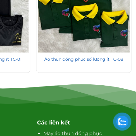
g ít TC-01
Áo thun đồng phục số lượng ít TC-08
Các liên kết
May áo thun đồng phục