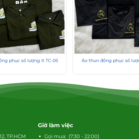
ồng phục số lượng ít TC-05
Áo thun đồng phục số lượn
Giờ làm việc
12, TP.HCM
Gọi mua: (7:30 - 22:00)