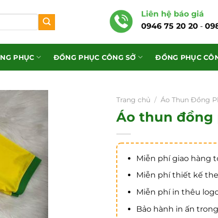
Liên hệ báo giá
0946 75 20 20
-
09
ỒNG PHỤC
ĐỒNG PHỤC CÔNG SỞ
ĐỒNG PHỤC CÔN
Trang chủ
/
Áo Thun Đồng P
Áo thun đồng 
Miễn phí giao hàng 
Miễn phí thiết kế th
Miễn phí in thêu log
Bảo hành in ấn trong