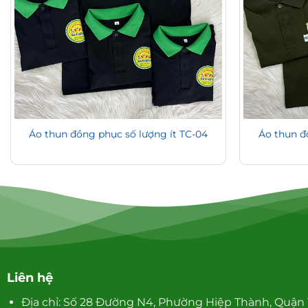
Áo thun đồng phục số lượng ít TC-04
Áo thun đ
Liên hệ
Địa chỉ: Số 28 Đường N4, Phường Hiệp Thành, Quận 