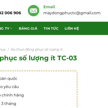
Email
82 006 906
maydongphuctc@gmail.com
G TY
BẢNG GIÁ
TIN TỨC
LIÊN HỆ
hục
/
Áo thun đồng phục số lượng ít
phục số lượng ít TC-03
toàn quốc
eo yêu cầu
o chính hãng
 3 tháng